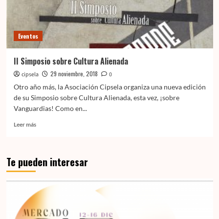
Eventos
II Simposio sobre Cultura Alienada
29 noviembre, 2018
cipsela
0
Otro año más, la Asociación Cipsela organiza una nueva edición
de su Simposio sobre Cultura Alienada, esta vez, ¡sobre
Vanguardias! Como en...
Leer
Leer más
más
sobre
II
Te pueden interesar
Simposio
sobre
Cultura
Alienada